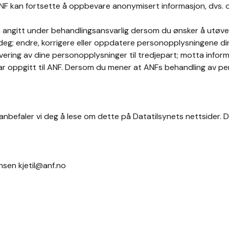
. ANF kan fortsette å oppbevare anonymisert informasjon, dvs. 
ngitt under behandlingsansvarlig dersom du ønsker å utøve di
g; endre, korrigere eller oppdatere personopplysningene dine
evering av dine personopplysninger til tredjepart; motta informas
ar oppgitt til ANF. Dersom du mener at ANFs behandling av pe
 anbefaler vi deg å lese om dette på Datatilsynets nettsider.
ensen kjetil@anf.no