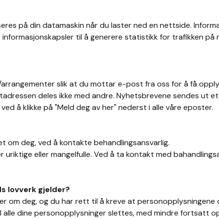
eres på din datamaskin når du laster ned en nettside. Informa
 informasjonskapsler til å generere statistikk for trafikken p
arrangementer slik at du mottar e-post fra oss for å få opplys
adressen deles ikke med andre. Nyhetsbrevene sendes ut ette
ved å klikke på "Meld deg av her" nederst i alle våre eposter.
ret om deg, ved å kontakte behandlingsansvarlig.
 er uriktige eller mangelfulle. Ved å ta kontakt med bahandlings
ds lovverk gjelder?
r om deg, og du har rett til å kreve at personopplysningene din
vil alle dine personopplysninger slettes, med mindre fortsatt