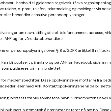
pbevar i henhold til gjeldende regelverk. (f.eks regnskapsbilag 
ettsiden, e-post, telefon, tekstmelding og meldinger via sos
r eller behandler sensitive personopplysninger.
lysninger om navn, stillingstittel, telefonnummer, adresse, 
te i ANF og for våre databehandlere.
ene er personopplysningsloven § 8 a/GDPR artikkel 6 nr.1 boks
an bli publisert på anf.no og på ANF sin Facebook side, inn
 som publiseres på frnf.no slettet.
or medlemsbedrifter. Disse opplysningene mottar vi fra bedri
dsleder, eller med ANF. Kontaktopplysningene vil da bli slette
ding, bortsett fra virksomhetens navn. Virksomhetens navn vil b
 bli publisert automatisk å næringsregisteret på anf.no. Dis