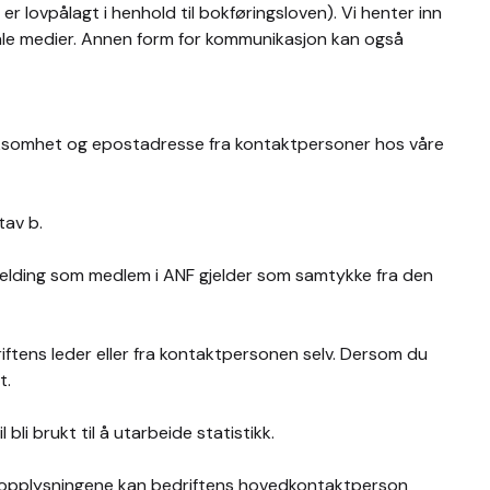
er lovpålagt i henhold til bokføringsloven). Vi henter inn
iale medier. Annen form for kommunikasjon kan også
virksomhet og epostadresse fra kontaktpersoner hos våre
tav b.
melding som medlem i ANF gjelder som samtykke fra den
ftens leder eller fra kontaktpersonen selv. Dersom du
t.
li brukt til å utarbeide statistikk.
se opplysningene kan bedriftens hovedkontaktperson