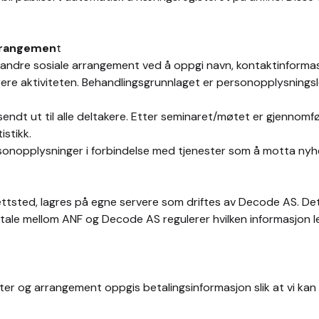
arrangemen
t
andre sosiale arrangement ved å oppgi navn, kontaktinformasj
strere aktiviteten. Behandlingsgrunnlaget er personopplysningsl
sendt ut til alle deltakere. Etter seminaret/møtet er gjennomfø
istikk.
ersonopplysninger i forbindelse med tjenester som å motta nyhe
ettsted, lagres på egne servere som driftes av Decode AS. De
le mellom ANF og Decode AS regulerer hvilken informasjon le
øter og arrangement oppgis betalingsinformasjon slik at vi ka