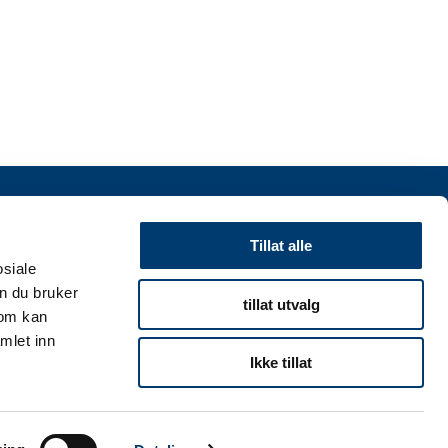
INFORMASJON
Tillat alle
osiale
Personvernserklæring
n du bruker
tillat utvalg
som kan
Cookies informasjon
mlet inn
Ikke tillat