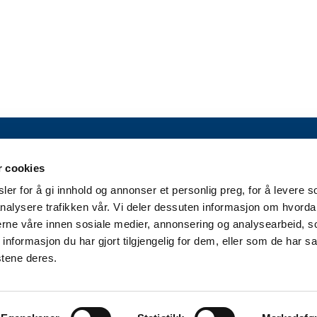
KONTAKT OSS
r cookies
er for å gi innhold og annonser et personlig preg, for å levere s
Alta Næringsforening
nalysere trafikken vår. Vi deler dessuten informasjon om hvorda
Markedsgata 3
nerne våre innen sosiale medier, annonsering og analysearbeid, 
3 etg. kunnskapsparken
formasjon du har gjort tilgjengelig for dem, eller som de har sa
9510 Alta
stene deres.
E-post:
kjetil@anf.no
Telefon: 900 85 568