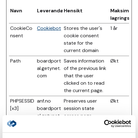
Navn
Leverandør
Hensikt
Maksimal
lagringsvar
CookieCo
Cookiebot
Stores the user's
1 år
nsent
cookie consent
state for the
current domain
Path
boardport
Saves information
Økt
al.getynet.
of the previous link
com
that the user
clicked on to read
the current page.
PHPSESSID
anf.no
Preserves user
Økt
[x3]
boardport
session state
al.getynet.
across page
com
requests.
event.gety
net.com