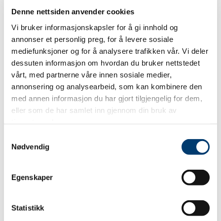
Denne nettsiden anvender cookies
Vi bruker informasjonskapsler for å gi innhold og
Markedsføring (10)
annonser et personlig preg, for å levere sosiale
Markedsførings-cookies brukes til å spore
mediefunksjoner og for å analysere trafikken vår. Vi deler
besøkende på nettsteder. Hensikten er å vise
dessuten informasjon om hvordan du bruker nettstedet
annonser som er relevante og engasjerende for den
vårt, med partnerne våre innen sosiale medier,
enkelte bruker og dermed mer verdifull for utgivere
annonsering og analysearbeid, som kan kombinere den
og tredjeparts annonsører.
med annen informasjon du har gjort tilgjengelig for dem,
eller som de har samlet inn gjennom din bruk av
Navn
Leverandør
Hensikt
Maksimal
tjenestene deres.
lagringsvar
Samtykkevalg
__Secure-
YouTube
Used to track
180
Nødvendig
ROLLOUT_
user’s interaction
dager
TOKEN
with embedded
Egenskaper
content.
__Secure-
YouTube
Stores the user's
Økt
YEC
video player
Statistikk
preferences using