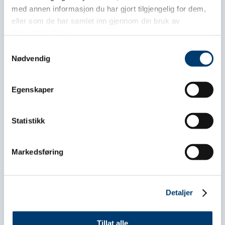
med annen informasjon du har gjort tilgjengelig for dem,
eller som de har samlet inn gjennom din bruk av
Les flere nyheter
tjenestene deres.
Samtykkevalg
Nødvendig
Egenskaper
Statistikk
Markedsføring
Medlemsnytt
04. juni 2026
Detaljer
Sommerstudent i Alta Næringsforening
Tillat alle