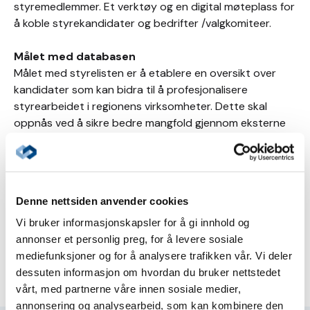
styremedlemmer. Et verktøy og en digital møteplass for
å koble styrekandidater og bedrifter /valgkomiteer.
Målet med databasen
Målet med styrelisten er å etablere en oversikt over
kandidater som kan bidra til å profesjonalisere
styrearbeidet i regionens virksomheter. Dette skal
oppnås ved å sikre bedre mangfold gjennom eksterne
styremedlemmer, økt kvinneandel, rekruttering av yngre
kandidater, samt personer med internasjonal erfaring i
styrene.
Denne nettsiden anvender cookies
Vi bruker informasjonskapsler for å gi innhold og
Del på sosiale medier
annonser et personlig preg, for å levere sosiale
mediefunksjoner og for å analysere trafikken vår. Vi deler
dessuten informasjon om hvordan du bruker nettstedet
vårt, med partnerne våre innen sosiale medier,
annonsering og analysearbeid, som kan kombinere den