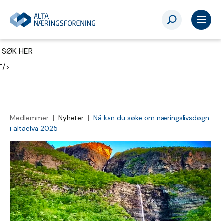
pr epost
SØK HER
"/>
pr epost
SØK HER
"/>
Medlemmer |
Nyheter
|
Nå kan du søke om næringslivsdøgn
i altaelva 2025