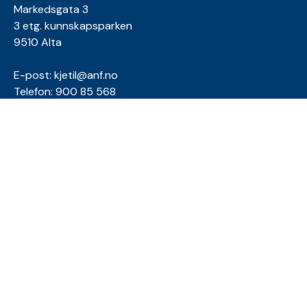
Markedsgata 3
3 etg. kunnskapsparken
9510 Alta
E-post:
kjetil@anf.no
Telefon: 900 85 568
E-post:
tora@anf.no
Telefon: 994 03 171
INFORMASJON
Personvernserklæring
Cookies informasjon