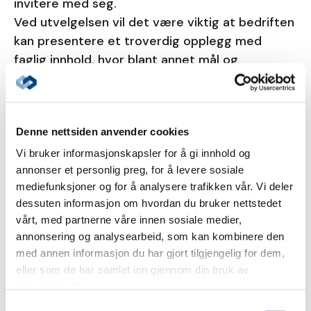
invitere med seg.
Ved utvelgelsen vil det være viktig at bedriften
kan presentere et troverdig opplegg med
faglig innhold, hvor blant annet mål og
forventninger til resultat omtales. Alta
kommune vil sammen med Alta
Næringsforening stå for utvelgelsen.
Denne nettsiden anvender cookies
Vinnerne av årets næringslivsdøgn må innen
fredag 13. juni 2025 presentere et endelig
Vi bruker informasjonskapsler for å gi innhold og
annonser et personlig preg, for å levere sosiale
program og deltakerliste.
mediefunksjoner og for å analysere trafikken vår. Vi deler
Søknad sendes via elektronisk
dessuten informasjon om hvordan du bruker nettstedet
søknadsskjema innen onsdag 19. mars 2025.
vårt, med partnerne våre innen sosiale medier,
De to vinnerne presenteres under
annonsering og analysearbeid, som kan kombinere den
Næringslivsdagen torsdag 3. april 2025.
med annen informasjon du har gjort tilgjengelig for dem,
Nærmere opplysninger fås ved henvendelse til
eller som de har samlet inn gjennom din bruk av
næringssjef Tron Møller Natland på tlf. 970 09
tjenestene deres.
360 eller
pr epost
Samtykkevalg