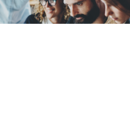
Ansatte og styret
Alta Næringsforening har to ansatte, og et styre
bestående av fem styremedlemmer og en styrelder. Vi
har også en valgkomité bestående av en leder og to
medlemmer.