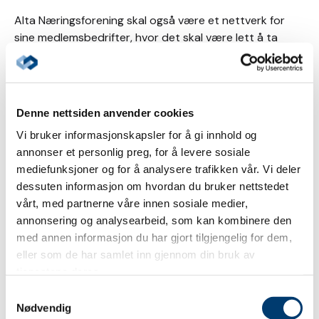
Alta Næringsforening skal også være et nettverk for
sine medlemsbedrifter, hvor det skal være lett å ta
kontakt, samt be om råd og bistand. Vi tilbyr også kurs
og seminarer som skal være relevante bidrag til å drive
egen virksomhet, og ikke minst være en arena hvor våre
medlemmer kan møtes.
Denne nettsiden anvender cookies
Vi bruker informasjonskapsler for å gi innhold og
Alta Næringsforening ser også utover egen kommune.
annonser et personlig preg, for å levere sosiale
Vi har et godt samarbeid med øvrige næringsforeninger
mediefunksjoner og for å analysere trafikken vår. Vi deler
i Nord-Norge.
dessuten informasjon om hvordan du bruker nettstedet
vårt, med partnerne våre innen sosiale medier,
annonsering og analysearbeid, som kan kombinere den
med annen informasjon du har gjort tilgjengelig for dem,
Ta gjerne kontakt for en uformell prat!
eller som de har samlet inn gjennom din bruk av
tjenestene deres.
Send en e-post
Samtykkevalg
90085568
Nødvendig